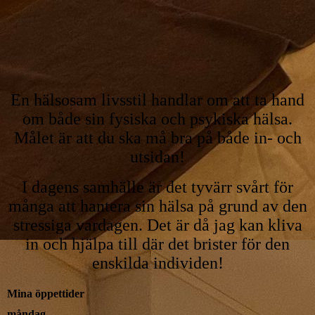
En hälsosam livsstil handlar om att ta hand
om både sin fysiska och psykiska hälsa.
Målet är att du ska må bra på både in- och
utsidan!
I dagens samhälle är det tyvärr svårt för
många att hantera sin hälsa på grund av den
stressiga vardagen. Det är då jag kan kliva
in och hjälpa till där det brister för den
enskilda individen!
Mina öppettider
måndag